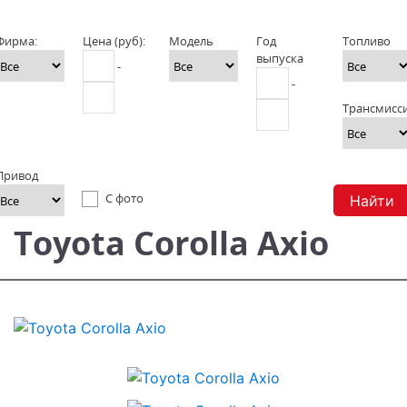
Фирма:
Цена (руб):
Модель
Год
Топливо
выпуска
-
-
Трансмисс
Привод
С фото
Найти
Toyota Corolla Axio